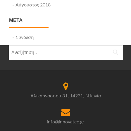
Αύγουστος 2018
META
Σύνδεση
Αναζήτηση
για:
Αλικαρνασσού 31, 14231, Ν.Ιωνία
info@innovatec.gr