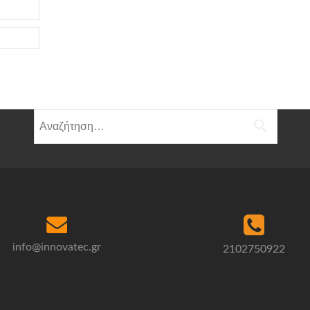
Αναζήτηση
για:
info@innovatec.gr
2102750922