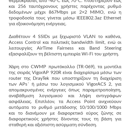
θερμοκρασίες από -40°C έως 70°C. Υποστηρίζουν έως
και 256 ταυτόχρονους χρήστες παρέχοντας ρυθμό
δεδομένων μέχρι 867Mbps με 2×2 MIMO, ενώ η
τροφοδοσία τους γίνεται μέσω IEEE802.3az Ethernet
για εξοικονόμηση ενέργειας.
Διαθέτουν 4 SSIDs με ξεχωριστό VLAN το καθένα,
Access Control και πολιτικές bandwidth limit, ενώ οι
λειτουργίες AirTime Fairness και Band Steering
εξασφαλίζουν τη βέλτιστη εμπειρία Wi-Fi του χρήστη.
Χάρη στο CWMP πρωτόκολλο (TR-069), τα μοντέλα
της σειράς VigorAP 920R είναι διαχειρίσιμα μέσω των
router της DrayTek που υποστηρίζουν τη διαχείριση
των APs΄ ή μέσω του λογισμικού VigorACS 2, για
απομακρυσμένες ενέργειες όπως παραμετροποίηση,
αναβάθμιση λογισμικού και λήψη αντιγράφων
ασφάλειας. Επιπλέον, τα Access Point ανιχνεύουν
αυτόματα το ρυθμό μετάδοσης 10/100/1000 Mbps
και το διανέμουν με διαφορετικό εύρος ζώνης σε
διαφορετικούς χρήστες δίνοντας τους τη βάση για
σταθερή και αξιόπιστη ασύρματη σύνδεση.