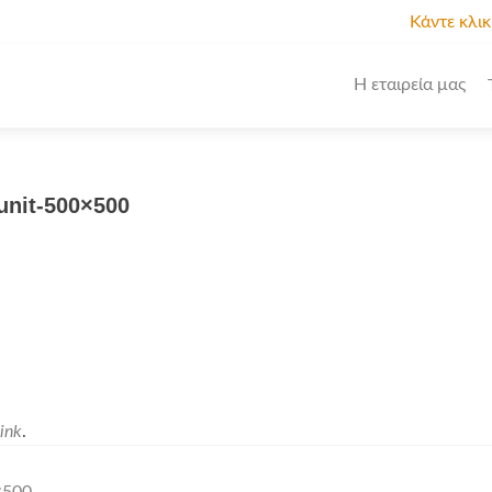
Κάντε κλι
Η εταιρεία μας
unit-500×500
ink
.
×500