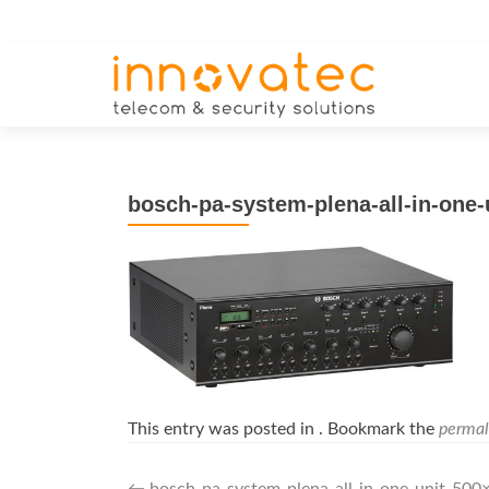
bosch-pa-system-plena-all-in-one-
This entry was posted in . Bookmark the
permal
←
bosch-pa-system-plena-all-in-one-unit-500