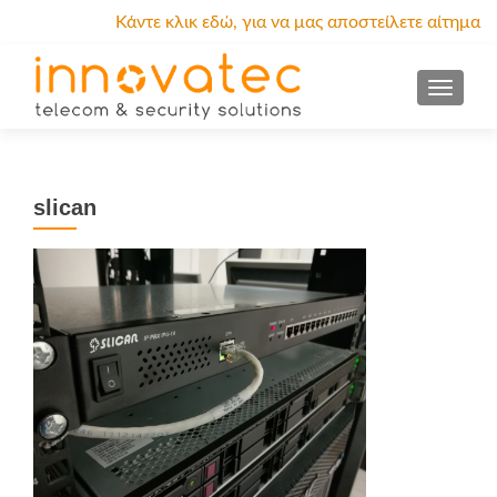
Κάντε κλικ εδώ, για να μας αποστείλετε αίτημα
προσφοράς.
MENU
slican