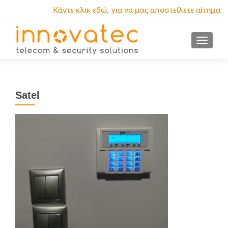
Κάντε κλικ εδώ, για να μας αποστείλετε αίτημα
προσφοράς.
MENU
Satel