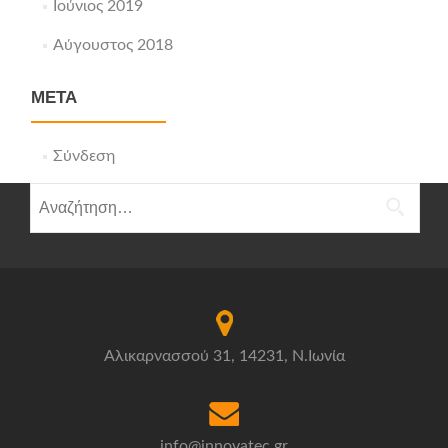
Ιούνιος 2019
Αύγουστος 2018
META
Σύνδεση
Αναζήτηση
για:
Αλικαρνασσού 31, 14231, Ν.Ιωνία
info@innovatec.gr