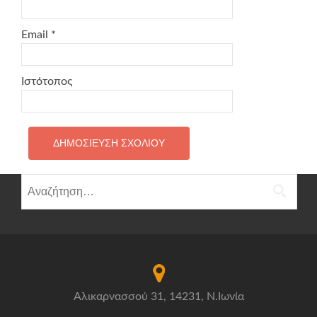
Email
*
Ιστότοπος
Αναζήτηση
για:
Αλικαρνασσού 31, 14231, Ν.Ιωνία